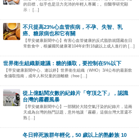
的目標，似乎也是活力充沛的年輕人專屬；。但醫學研究顯
示： […]
不只提高23%心血管疾病，不孕、失智、乳
癌、糖尿病也和它有關
【早安健康新聞中心】有害心血管健康的反式脂肪就隱藏在日
常飲食中，根據國民健康署104年針對18歲以上成人進行的 […]
世界衛生組織新建議：糖的攝取，要控制在5%以下
【早安健康新聞中心、連以婷】世界衛生組織（WHO）3/4公布的最新飲
食攝取指南，成年人和兒童的游離糖（free […]
從上億點閱次數的紀錄片「穹頂之下」，認識
台灣的霧霾風暴
【早安健康新聞中心】一部關於大陸空氣汙染的紀錄片，這兩
天成為台灣的熱門話題，意外地讓「霧霾」這個台灣大眾還不
熟 […]
冬日猝死族群年輕化，50 歲以上的熟齡族 10