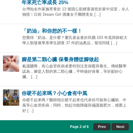
年來死亡率成長 25%
台灣知名作家施寄青於 13 號因心肌梗塞過世於家中浴室，令人
惋惜！日前 Dream Girl 偶像女子團體美女 […]
「奶油」和你想的不一樣！
您覺得「奶油」是什麼？董氏基金會於民國 103 年底與師範大
學人類發展學系學生調查 37 件奶油產品，發現同樣 […]
腳是第二顆心臟 保養身體從腳做起
氣溫驟降，有心血管疾病者要特別注意保暖與養生。傳統醫學
認為，腳是人類的第二顆心臟，平時做好保養，等於顧好心
臟。 […]
你硬不起來嗎？小心會有中風
你硬不起來嗎？醫師指出硬不起來也代表你可能有心臟病、中
風等心血管疾病；同時，勃起功能障礙與攝護腺肥大，感覺上
好 […]
Page 2 of 6
Prev
Next