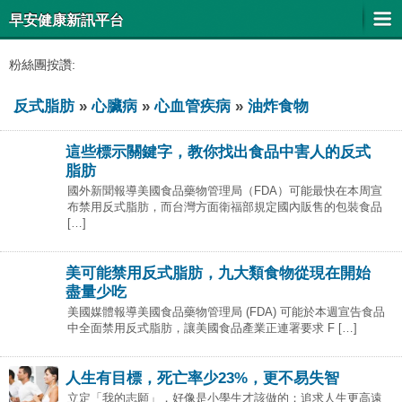
早安健康新訊平台
粉絲團按讚:
反式脂肪
»
心臟病
»
心血管疾病
»
油炸食物
這些標示關鍵字，教你找出食品中害人的反式
脂肪
國外新聞報導美國食品藥物管理局（FDA）可能最快在本周宣
布禁用反式脂肪，而台灣方面衛福部規定國內販售的包裝食品
[…]
美可能禁用反式脂肪，九大類食物從現在開始
盡量少吃
美國媒體報導美國食品藥物管理局 (FDA) 可能於本週宣告食品
中全面禁用反式脂肪，讓美國食品產業正連署要求 F […]
人生有目標，死亡率少23%，更不易失智
立定「我的志願」，好像是小學生才該做的；追求人生更高遠