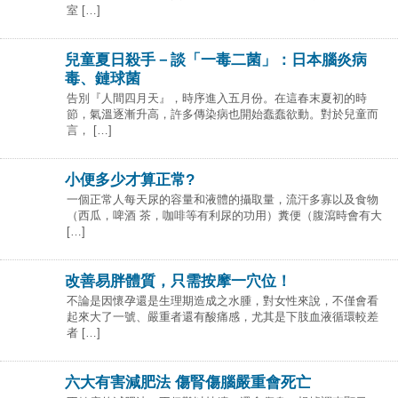
室 […]
兒童夏日殺手－談「一毒二菌」：日本腦炎病
毒、鏈球菌
告別『人間四月天』，時序進入五月份。在這春末夏初的時
節，氣溫逐漸升高，許多傳染病也開始蠢蠢欲動。對於兒童而
言， […]
小便多少才算正常?
一個正常人每天尿的容量和液體的攝取量，流汗多寡以及食物
（西瓜，啤酒 茶，咖啡等有利尿的功用）糞便（腹瀉時會有大
[…]
改善易胖體質，只需按摩一穴位！
不論是因懷孕還是生理期造成之水腫，對女性來說，不僅會看
起來大了一號、嚴重者還有酸痛感，尤其是下肢血液循環較差
者 […]
六大有害減肥法 傷腎傷腦嚴重會死亡