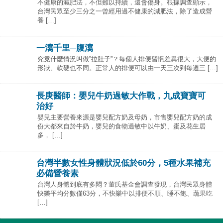
不健康的減肥法，不但難以持續，還會傷身。根據調查顯示，
台灣民眾至少三分之一曾經用過不健康的減肥法，除了造成營
養 […]
一瀉千里─腹瀉
究竟什麼情況叫做”拉肚子”？每個人排便習慣差異很大，大便的
形狀、軟硬也不同。正常人的排便可以由一天三次到每週三 […]
長庚醫師：嬰兒牛奶過敏大作戰，九成寶寶可
治好
嬰兒主要營養來源是嬰兒配方奶及母奶，市售嬰兒配方奶的成
份大都來自於牛奶，嬰兒的食物過敏中以牛奶、蛋及花生居
多， […]
台灣半數女性身體狀況低於60分，5種水果補充
必備營養素
台灣人身體到底有多悶？董氏基金會調查發現，台灣民眾身體
快樂平均分數僅63分，不快樂中以排便不順、睡不飽、蔬果吃
[…]