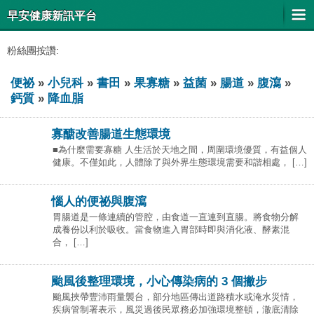
早安健康新訊平台
粉絲團按讚:
便祕
»
小兒科
»
書田
»
果寡糖
»
益菌
»
腸道
»
腹瀉
»
鈣質
»
降血脂
寡醣改善腸道生態環境
■為什麼需要寡糖 人生活於天地之間，周圍環境優質，有益個人
健康。不僅如此，人體除了與外界生態環境需要和諧相處， […]
惱人的便祕與腹瀉
胃腸道是一條連續的管腔，由食道一直連到直腸。將食物分解
成養份以利於吸收。當食物進入胃部時即與消化液、酵素混
合， […]
颱風後整理環境，小心傳染病的 3 個撇步
颱風挾帶豐沛雨量襲台，部分地區傳出道路積水或淹水災情，
疾病管制署表示，風災過後民眾務必加強環境整頓，澈底清除